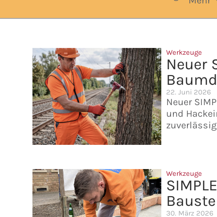
Mehr
Werkzeuge
Neuer 
Baumd
22. Juni 2026
Neuer SIM
und Hackei
zuverlässi
Werkzeuge
SIMPL
Bauste
30. März 2026