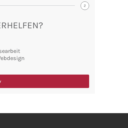
2
ERHELFEN?
searbeit
Webdesign
r