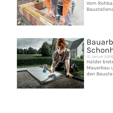
Vom Rohbau
Baustellen
Bauarbe
Schonh
12. Januar 202
Halder biet
Mauerbau u
den Baustel