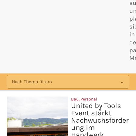
au
u
pl
si
in
d
p
Me
Nach Thema filtern
Bau
,
Personal
United by Tools
Event stärkt
Nachwuchsförder
ung im
Handwerk