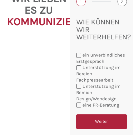
1
2
ES ZU
KOMMUNIZIEREN!
WIE KÖNNEN
WIR
WEITERHELFEN?
ein unverbindliches
Erstgespräch
Unterstützung im
Bereich
Fachpressearbeit
Sie
Unterstützung im
möchten:
Bereich
Design/Webdesign
eine PR-Beratung
Weiter