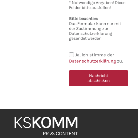
* Notwendige Angaben! Diese
Felder bitte ausfüllen!
Bitte beachten:
Das Formular kann nur mit
der Zustimmung zur
Datenschutzerklärung
gesendet werden!
Ja, ich stimme der
Einwilligung
Datenschutzerklärung
zu.
Datenschutz
Nachricht
abschicken