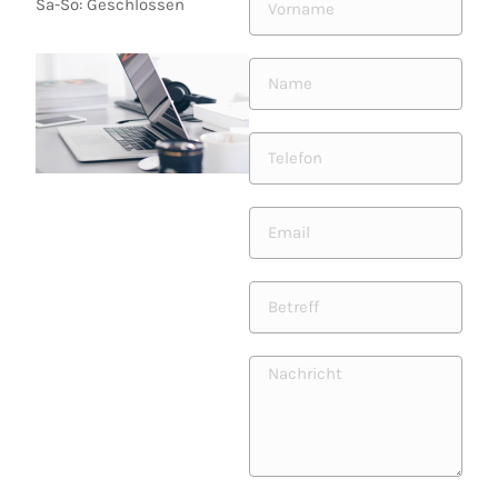
Sa-So: Geschlossen
Vorname*
Name*
Telefon
Email*
Betreff
Nachricht*