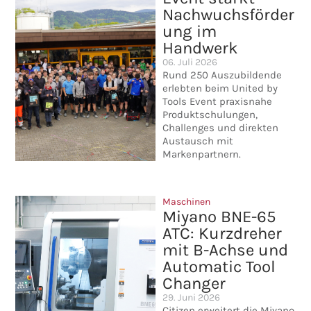
Nachwuchsförder
ung im
Handwerk
06. Juli 2026
Rund 250 Auszubildende
erlebten beim United by
Tools Event praxisnahe
Produktschulungen,
Challenges und direkten
Austausch mit
Markenpartnern.
Maschinen
Miyano BNE-65
ATC: Kurzdreher
mit B-Achse und
Automatic Tool
Changer
29. Juni 2026
Citizen erweitert die Miyano