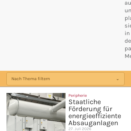
au
u
pl
si
in
d
p
Me
Nach Thema filtern
Peripherie
Staatliche
Förderung für
energieeffiziente
Absauganlagen
27. Juli 2026