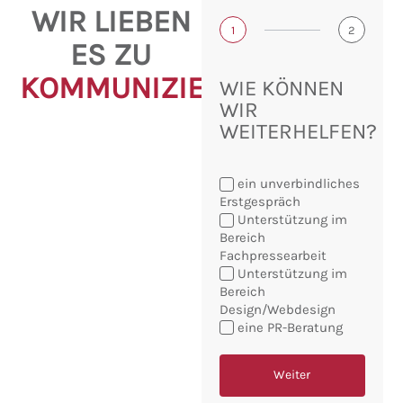
WIR LIEBEN
1
2
ES ZU
KOMMUNIZIEREN!
WIE KÖNNEN
WIR
WEITERHELFEN?
ein unverbindliches
Erstgespräch
Unterstützung im
Bereich
Fachpressearbeit
Sie
Unterstützung im
möchten:
Bereich
Design/Webdesign
eine PR-Beratung
Weiter