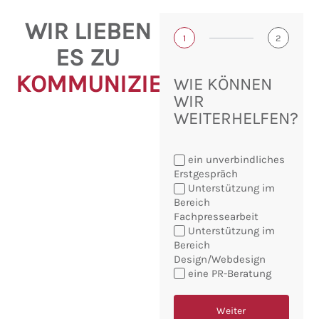
WIR LIEBEN
1
2
ES ZU
KOMMUNIZIEREN!
WIE KÖNNEN
WIR
WEITERHELFEN?
ein unverbindliches
Erstgespräch
Unterstützung im
Bereich
Fachpressearbeit
Sie
Unterstützung im
möchten:
Bereich
Design/Webdesign
eine PR-Beratung
Weiter