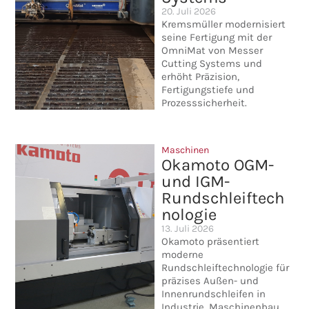
20. Juli 2026
Kremsmüller modernisiert
seine Fertigung mit der
OmniMat von Messer
Cutting Systems und
erhöht Präzision,
Fertigungstiefe und
Prozesssicherheit.
Maschinen
Okamoto OGM-
und IGM-
Rundschleiftech
nologie
13. Juli 2026
Okamoto präsentiert
moderne
Rundschleiftechnologie für
präzises Außen- und
Innenrundschleifen in
Industrie, Maschinenbau