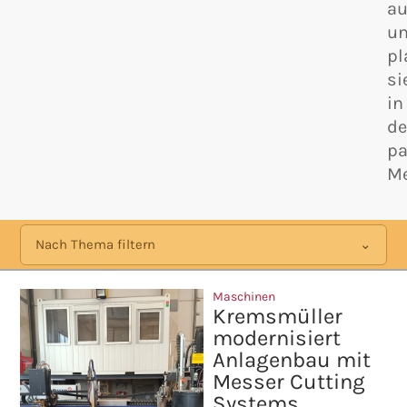
au
u
pl
si
in
d
p
Me
Nach Thema filtern
Maschinen
Kremsmüller
modernisiert
Anlagenbau mit
Messer Cutting
Systems