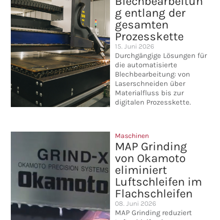
Blechbearbeitun
g entlang der
gesamten
Prozesskette
15. Juni 2026
Durchgängige Lösungen für
die automatisierte
Blechbearbeitung: von
Laserschneiden über
Materialfluss bis zur
digitalen Prozesskette.
Maschinen
MAP Grinding
von Okamoto
eliminiert
Luftschleifen im
Flachschleifen
08. Juni 2026
MAP Grinding reduziert