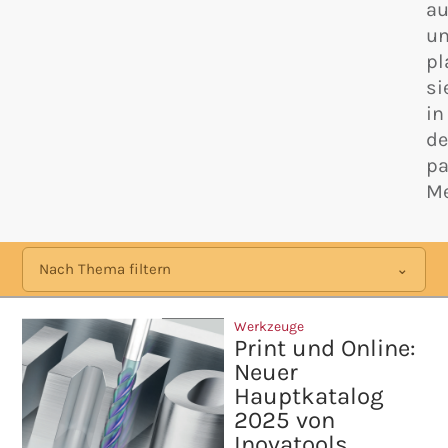
au
u
pl
si
in
d
p
Me
Nach Thema filtern
Werkzeuge
Print und Online:
Neuer
Hauptkatalog
2025 von
Inovatools