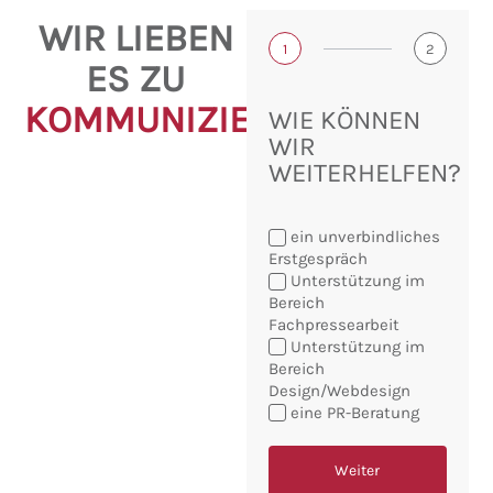
WIR LIEBEN
1
2
ES ZU
KOMMUNIZIEREN!
WIE KÖNNEN
WIR
WEITERHELFEN?
ein unverbindliches
Erstgespräch
Unterstützung im
Bereich
Fachpressearbeit
Sie
Unterstützung im
möchten:
Bereich
Design/Webdesign
eine PR-Beratung
Weiter