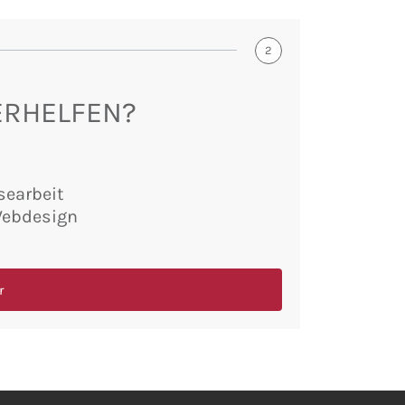
2
ERHELFEN?
searbeit
Webdesign
r