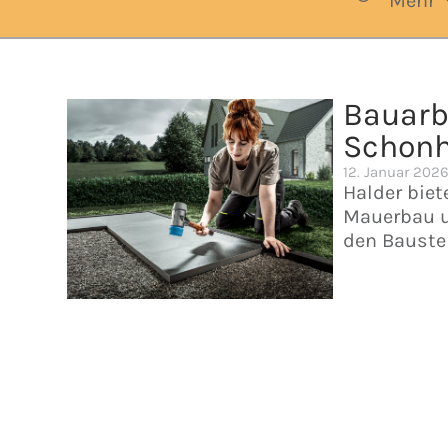
Mehr
Bauarbe
Schonh
12. Januar 202
Halder biet
Mauerbau u
den Baustel