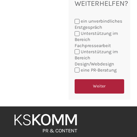
WEITERHELFEN?
ein unverbindliches
Erstgespräch
Unterstützung im
Bereich
Fachpressearbeit
Sie
Unterstützung im
möchten:
Bereich
Design/Webdesign
eine PR-Beratung
Weiter