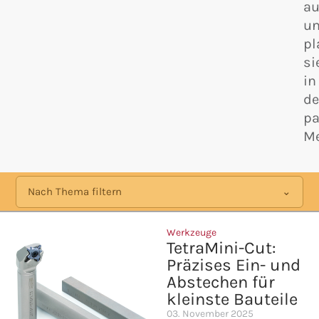
au
u
pl
si
in
d
p
Me
Nach Thema filtern
Werkzeuge
TetraMini-Cut:
Präzises Ein- und
Abstechen für
kleinste Bauteile
03. November 2025