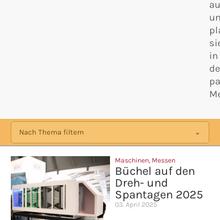
au
u
pl
si
in
d
p
Me
Nach Thema filtern
Maschinen
,
Messen
Büchel auf den
Dreh- und
Spantagen 2025
03. April 2025