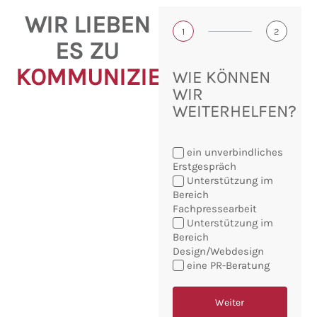
WIR LIEBEN
1
2
ES ZU
KOMMUNIZIEREN!
WIE KÖNNEN
WIR
WEITERHELFEN?
ein unverbindliches
Erstgespräch
Unterstützung im
Bereich
Fachpressearbeit
Sie
Unterstützung im
möchten:
Bereich
Design/Webdesign
eine PR-Beratung
Weiter