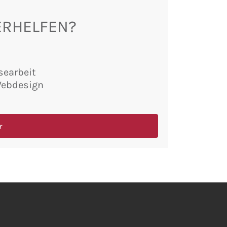
ERHELFEN?
searbeit
Webdesign
r