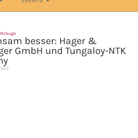
EVENTS
rkzeuge
sam besser: Hager &
ger GmbH und Tungaloy-NTK
ny
2025