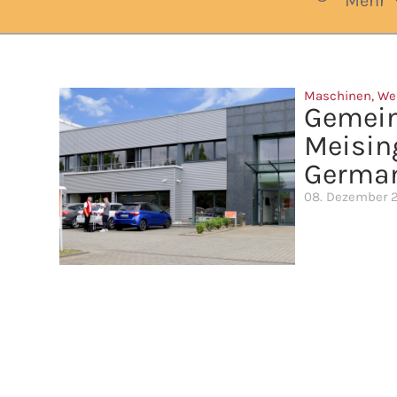
Mehr
Maschinen
,
We
Gemein
Meisin
Germa
08. Dezember 