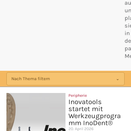
au
u
pl
si
in
d
p
Me
Nach Thema filtern
Peripherie
Inovatools
startet mit
Werkzeugprogra
mm InoDent®
20. April 2026