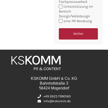
Fachpressearbeit
Sie
Unterstützung im
möchten:
Bereich
Design/Webdesign
eine PR-Beratung
Weiter
KSKOMM GmbH & Co. KG
Bahnhofstraße 3
56424 Mogendorf
+49 2623 7990160
info@kskomm.de