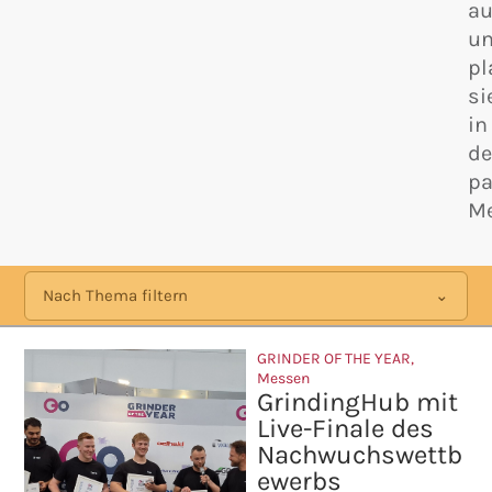
au
u
pl
si
in
d
p
Me
Nach Thema filtern
GRINDER OF THE YEAR
,
Messen
GrindingHub mit
Live-Finale des
Nachwuchswettb
ewerbs