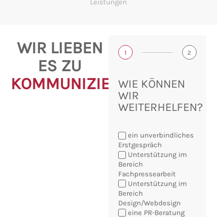
Leistungen
WIR LIEBEN
1
2
ES ZU
KOMMUNIZIEREN!
WIE KÖNNEN
WIR
WEITERHELFEN?
ein unverbindliches
Erstgespräch
Unterstützung im
Bereich
Fachpressearbeit
Sie
Unterstützung im
möchten:
Bereich
Design/Webdesign
eine PR-Beratung