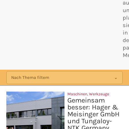
au
u
pl
si
in
d
p
Me
Nach Thema filtern
Maschinen
,
Werkzeuge
Gemeinsam
besser: Hager &
Meisinger GmbH
und Tungaloy-
NTK Germany