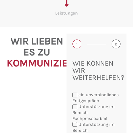
Leistungen
WIR LIEBEN
1
2
ES ZU
KOMMUNIZIEREN!
WIE KÖNNEN
WIR
WEITERHELFEN?
ein unverbindliches
Erstgespräch
Unterstützung im
Bereich
Fachpressearbeit
Sie
Unterstützung im
möchten:
Bereich