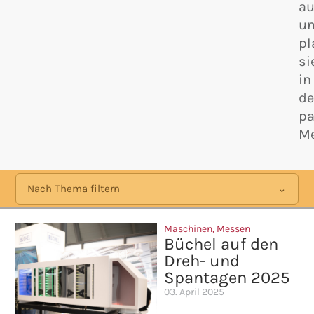
au
u
pl
si
in
d
p
Me
Nach Thema filtern
Maschinen
,
Messen
Büchel auf den
Dreh- und
Spantagen 2025
03. April 2025