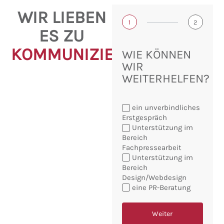
WIR LIEBEN
1
2
ES ZU
KOMMUNIZIEREN!
WIE KÖNNEN
WIR
WEITERHELFEN?
ein unverbindliches
Erstgespräch
Unterstützung im
Bereich
Fachpressearbeit
Sie
Unterstützung im
möchten:
Bereich
Design/Webdesign
eine PR-Beratung
Weiter