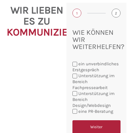
WIR LIEBEN
1
2
ES ZU
KOMMUNIZIEREN!
WIE KÖNNEN
WIR
WEITERHELFEN?
ein unverbindliches
Erstgespräch
Unterstützung im
Bereich
Fachpressearbeit
Sie
Unterstützung im
möchten:
Bereich
Design/Webdesign
eine PR-Beratung
Weiter