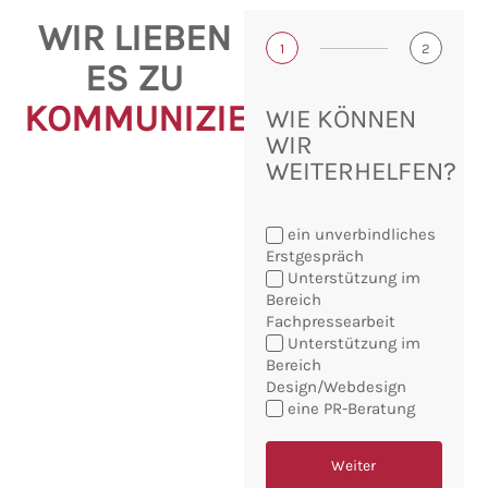
WIR LIEBEN
1
2
ES ZU
KOMMUNIZIEREN!
WIE KÖNNEN
WIR
WEITERHELFEN?
ein unverbindliches
Erstgespräch
Unterstützung im
Bereich
Fachpressearbeit
Sie
Unterstützung im
möchten:
Bereich
Design/Webdesign
eine PR-Beratung
Weiter