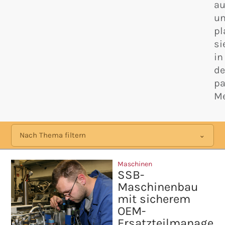
au
u
pl
si
in
d
p
Me
Nach Thema filtern
Maschinen
SSB-
Maschinenbau
mit sicherem
OEM-
Ersatzteilmanage