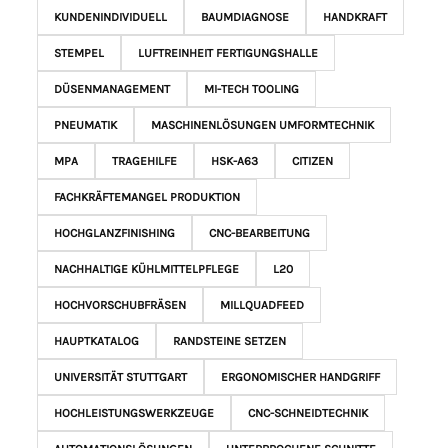
KUNDENINDIVIDUELL
BAUMDIAGNOSE
HANDKRAFT
STEMPEL
LUFTREINHEIT FERTIGUNGSHALLE
DÜSENMANAGEMENT
MI-TECH TOOLING
PNEUMATIK
MASCHINENLÖSUNGEN UMFORMTECHNIK
MPA
TRAGEHILFE
HSK-A63
CITIZEN
FACHKRÄFTEMANGEL PRODUKTION
HOCHGLANZFINISHING
CNC-BEARBEITUNG
NACHHALTIGE KÜHLMITTELPFLEGE
L20
HOCHVORSCHUBFRÄSEN
MILLQUADFEED
HAUPTKATALOG
RANDSTEINE SETZEN
UNIVERSITÄT STUTTGART
ERGONOMISCHER HANDGRIFF
HOCHLEISTUNGSWERKZEUGE
CNC-SCHNEIDTECHNIK