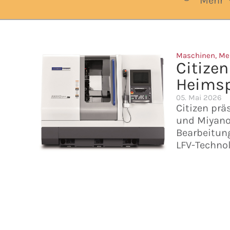
Mehr
Maschinen
,
Me
Citize
Heimsp
05. Mai 2026
Citizen pr
und Miyano 
Bearbeitung
LFV-Technol