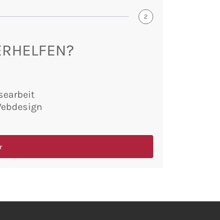
2
ERHELFEN?
searbeit
Webdesign
r