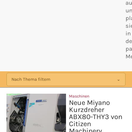
au
u
pl
si
in
d
p
Me
Nach Thema filtern
Maschinen
Neue Miyano
Kurzdreher
ABX80-THY3 von
Citizen
Machinery