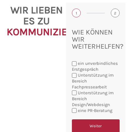
WIR LIEBEN
1
2
ES ZU
KOMMUNIZIEREN!
WIE KÖNNEN
WIR
WEITERHELFEN?
ein unverbindliches
Erstgespräch
Unterstützung im
Bereich
Fachpressearbeit
Sie
Unterstützung im
möchten:
Bereich
Design/Webdesign
eine PR-Beratung
Weiter