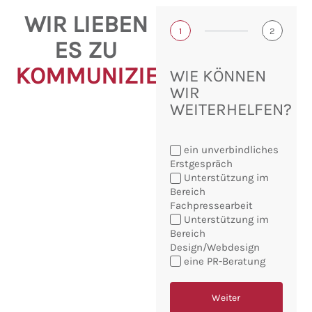
WIR LIEBEN
1
2
ES ZU
KOMMUNIZIEREN!
WIE KÖNNEN
WIR
WEITERHELFEN?
ein unverbindliches
Erstgespräch
Unterstützung im
Bereich
Fachpressearbeit
Sie
Unterstützung im
möchten:
Bereich
Design/Webdesign
eine PR-Beratung
Weiter