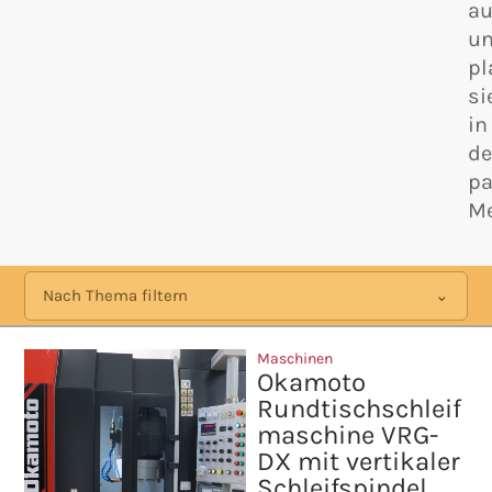
au
u
pl
si
in
d
p
Me
Nach Thema filtern
Maschinen
Okamoto
Rundtischschleif
maschine VRG-
DX mit vertikaler
Schleifspindel