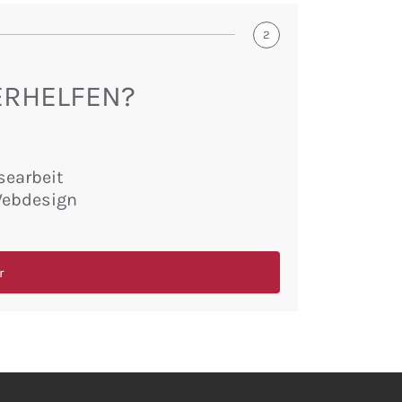
2
ERHELFEN?
searbeit
Webdesign
r