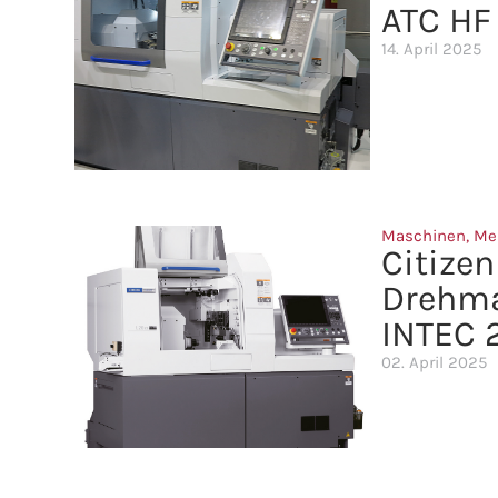
ATC HF
14. April 2025
Maschinen
,
Me
Citize
Drehma
INTEC 
02. April 2025