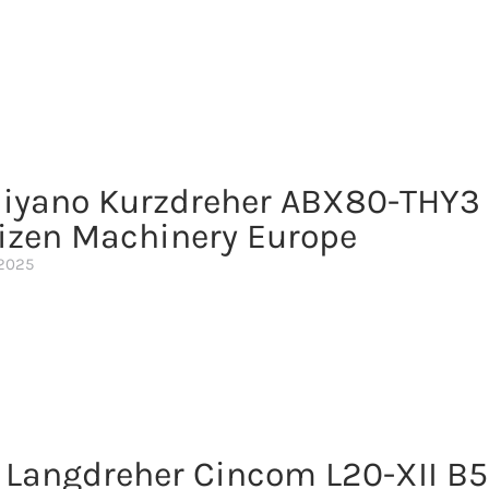
iyano Kurzdreher ABX80-THY3
tizen Machinery Europe
 2025
n Langdreher Cincom L20-XII B5