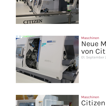
Maschinen
Neue M
von Ci
01. September
Maschinen
Citize