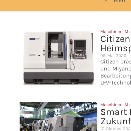
Mehr
Maschinen
,
Me
Citize
Heimsp
05. Mai 2026
Citizen pr
und Miyano 
Bearbeitung
LFV-Technol
Maschinen
,
Me
Smart D
Zukunf
17. Oktober 202