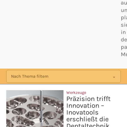
au
u
pl
si
in
d
p
Me
Nach Thema filtern
Werkzeuge
Präzision trifft
Innovation –
Inovatools
erschließt die
Dentaltechnik