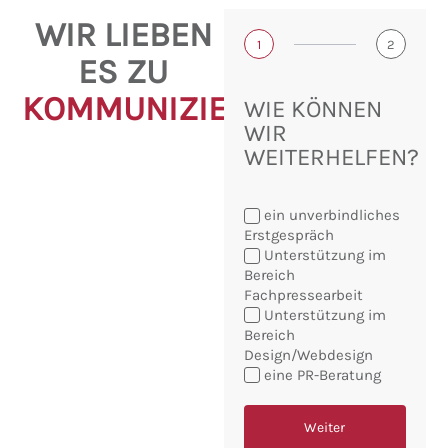
WIR LIEBEN
1
2
ES ZU
KOMMUNIZIEREN!
WIE KÖNNEN
WIR
WEITERHELFEN?
ein unverbindliches
Erstgespräch
Unterstützung im
Bereich
Fachpressearbeit
Sie
Unterstützung im
möchten:
Bereich
Design/Webdesign
eine PR-Beratung
Weiter