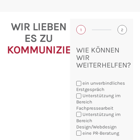
WIR LIEBEN
1
2
ES ZU
KOMMUNIZIEREN!
WIE KÖNNEN
WIR
WEITERHELFEN?
ein unverbindliches
Erstgespräch
Unterstützung im
Bereich
Fachpressearbeit
Sie
Unterstützung im
möchten:
Bereich
Design/Webdesign
eine PR-Beratung