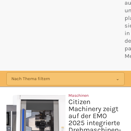
au
u
pl
si
in
d
p
Me
Nach Thema filtern
Maschinen
Citizen
Machinery zeigt
auf der EMO
2025 integrierte
Drehmaschinen-