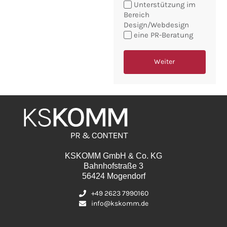
Unterstützung im
möchten:
Bereich
Design/Webdesign
eine PR-Beratung
Weiter
KSKOMM GmbH & Co. KG
Bahnhofstraße 3
56424 Mogendorf
+49 2623 7990160
info@kskomm.de