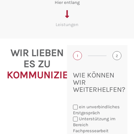
Hier entlang
Leistungen
WIR LIEBEN
1
2
ES ZU
KOMMUNIZIEREN!
WIE KÖNNEN
WIR
WEITERHELFEN?
ein unverbindliches
Erstgespräch
Unterstützung im
Bereich
Fachpressearbeit
Sie