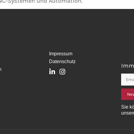
CNC-Systemen und Automation.
Impressum
n
Datenschutz
Imme
n
Email
New
Sie k
unser