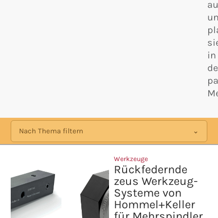
au
u
pl
si
in
d
p
Me
Nach Thema filtern
Werkzeuge
Rückfedernde
zeus Werkzeug-
Systeme von
Hommel+Keller
für Mehrspindler