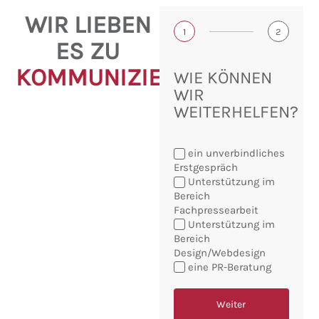
WIR LIEBEN
1
2
ES ZU
KOMMUNIZIEREN!
WIE KÖNNEN
WIR
WEITERHELFEN?
ein unverbindliches
Erstgespräch
Unterstützung im
Bereich
Fachpressearbeit
Sie
Unterstützung im
möchten:
Bereich
Design/Webdesign
eine PR-Beratung
Weiter