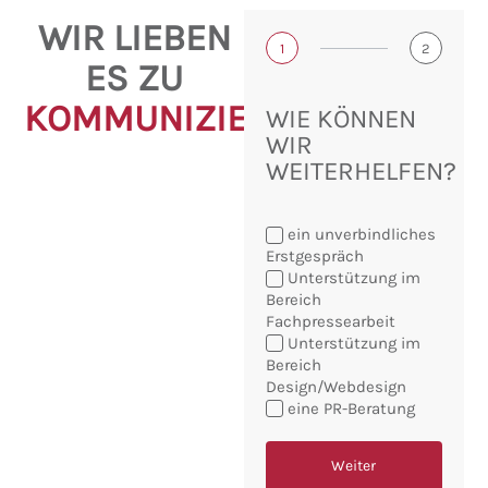
WIR LIEBEN
1
2
ES ZU
KOMMUNIZIEREN!
WIE KÖNNEN
WIR
WEITERHELFEN?
ein unverbindliches
Erstgespräch
Unterstützung im
Bereich
Fachpressearbeit
Sie
Unterstützung im
möchten:
Bereich
Design/Webdesign
eine PR-Beratung
Weiter