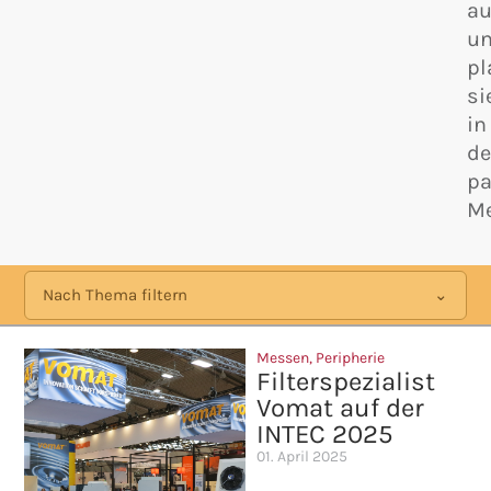
au
u
pl
si
in
d
p
Me
Nach Thema filtern
Messen
,
Peripherie
Filterspezialist
Vomat auf der
INTEC 2025
01. April 2025